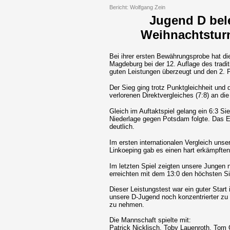
Bericht: Wolfgang Zein
Jugend D bele
Weihnachtstur
Bei ihrer ersten Bewährungsprobe hat d
Magdeburg bei der 12. Auflage des trad
guten Leistungen überzeugt und den 2. P
Der Sieg ging trotz Punktgleichheit und 
verlorenen Direktvergleiches (7:8) an 
Gleich im Auftaktspiel gelang ein 6:3 S
Niederlage gegen Potsdam folgte. Das 
deutlich.
Im ersten internationalen Vergleich un
Linkoeping gab es einen hart erkämpften
Im letzten Spiel zeigten unsere Jungen
erreichten mit dem 13:0 den höchsten Si
Dieser Leistungstest war ein guter Start 
unsere D-Jugend noch konzentrierter zu t
zu nehmen.
Die Mannschaft spielte mit:
Patrick Nicklisch, Toby Lauenroth, Tom 