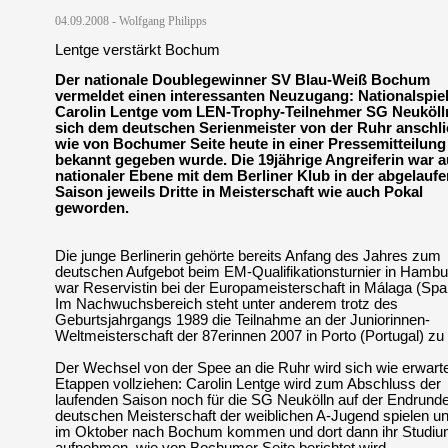
04.09.2008 - Wolfgang Philipps
Lentge verstärkt Bochum
Der nationale Doublegewinner SV Blau-Weiß Bochum
vermeldet einen interessanten Neuzugang: Nationalspiel
Carolin Lentge vom LEN-Trophy-Teilnehmer SG Neuköll
sich dem deutschen Serienmeister von der Ruhr anschli
wie von Bochumer Seite heute in einer Pressemitteilung
bekannt gegeben wurde. Die 19jährige Angreiferin war a
nationaler Ebene mit dem Berliner Klub in der abgelauf
Saison jeweils Dritte in Meisterschaft wie auch Pokal
geworden.
Die junge Berlinerin gehörte bereits Anfang des Jahres zum
deutschen Aufgebot beim EM-Qualifikationsturnier in Hambu
war Reservistin bei der Europameisterschaft in Málaga (Spa
Im Nachwuchsbereich steht unter anderem trotz des
Geburtsjahrgangs 1989 die Teilnahme an der Juniorinnen-
Weltmeisterschaft der 87erinnen 2007 in Porto (Portugal) zu
Der Wechsel von der Spee an die Ruhr wird sich wie erwarte
Etappen vollziehen: Carolin Lentge wird zum Abschluss der
laufenden Saison noch für die SG Neukölln auf der Endrunde
deutschen Meisterschaft der weiblichen A-Jugend spielen u
im Oktober nach Bochum kommen und dort dann ihr Studi